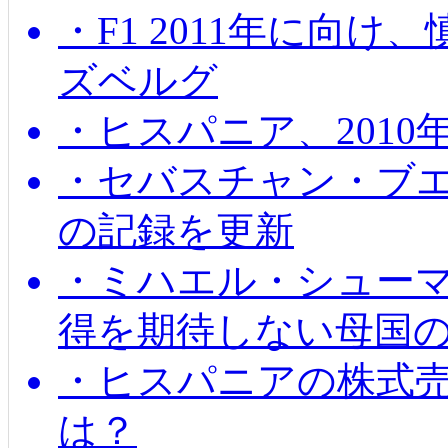
・F1 2011年に向
ズベルグ
・ヒスパニア、201
・セバスチャン・ブ
の記録を更新
・ミハエル・シューマッ
得を期待しない母国
・ヒスパニアの株式
は？