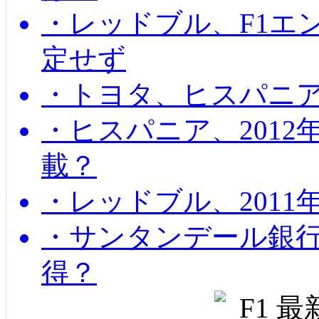
・レッドブル、F1エ
定せず
・トヨタ、ヒスパニ
・ヒスパニア、201
載？
・レッドブル、2011
・サンタンデール銀
得？