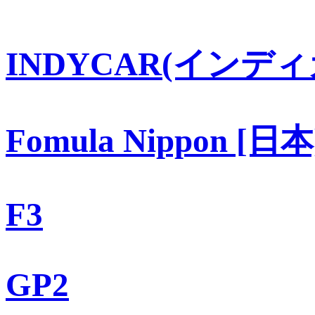
INDYCAR(インディ
Fomula Nippon [日本
F3
GP2