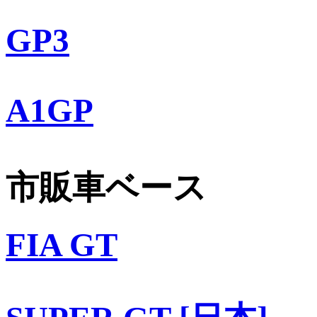
GP3
A1GP
市販車ベース
FIA GT