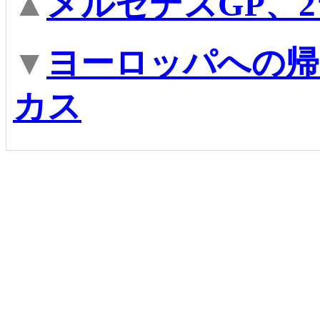
▲
メルセデスGP、
▼
ヨーロッパへの帰
カス