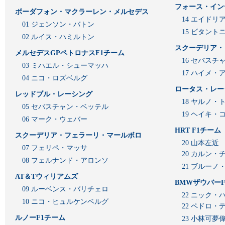
フォース・イン
ボーダフォン・マクラーレン・メルセデス
14 エイド
01 ジェンソン・バトン
15 ビタン
02 ルイス・ハミルトン
スクーデリア・
メルセデスGPペトロナスF1チーム
16 セバスチ
03 ミハエル・シューマッハ
17 ハイメ
04 ニコ・ロズベルグ
ロータス・レー
レッドブル・レーシング
18 ヤルノ・
05 セバスチャン・ベッテル
19 ヘイキ・
06 マーク・ウェバー
HRT F1チーム
スクーデリア・フェラーリ・マールボロ
20 山本左近
07 フェリペ・マッサ
20 カルン・
08 フェルナンド・アロンソ
21 ブルーノ
AT＆Tウィリアムズ
BMWザウバーF
09 ルーベンス・バリチェロ
22 ニック・
10 ニコ・ヒュルケンベルグ
22 ペドロ・
ルノーF1チーム
23 小林可夢