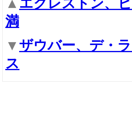
▲
エクレストン、ピ
満
▼
ザウバー、デ・ラ
ス