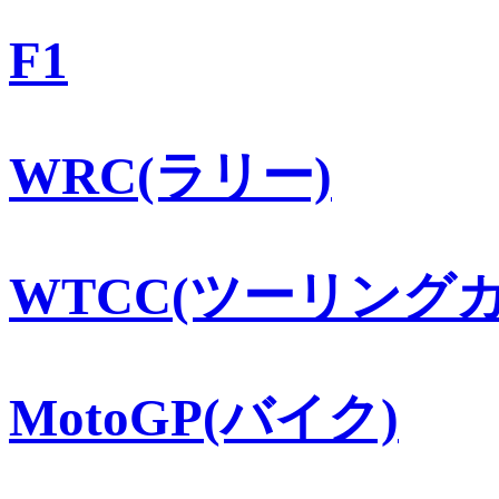
F1
WRC(ラリー)
WTCC(ツーリングカ
MotoGP(バイク)