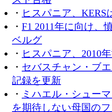
・
ヒスパニア、KER
・
F1 2011年に向
ベルグ
・
ヒスパニア、2010
・
セバスチャン・ブエ
記録を更新
・
ミハエル・シューマッ
を期待しない母国のフ