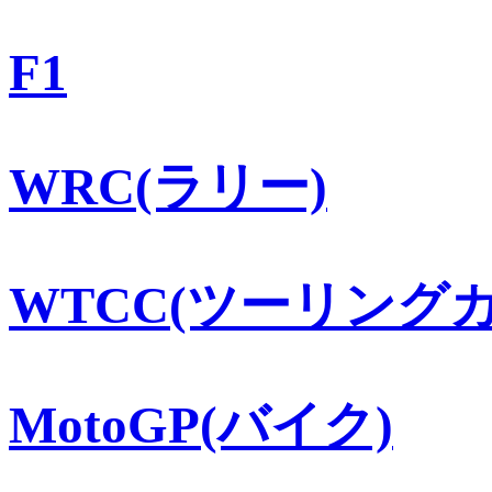
F1
WRC(ラリー)
WTCC(ツーリングカ
MotoGP(バイク)