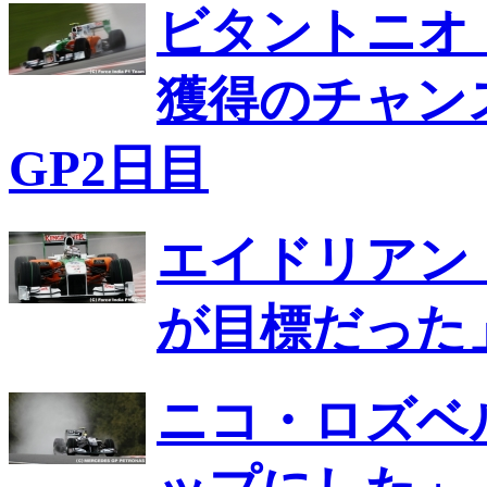
ビタントニオ
獲得のチャン
GP2日目
エイドリアン
が目標だった
ニコ・ロズベ