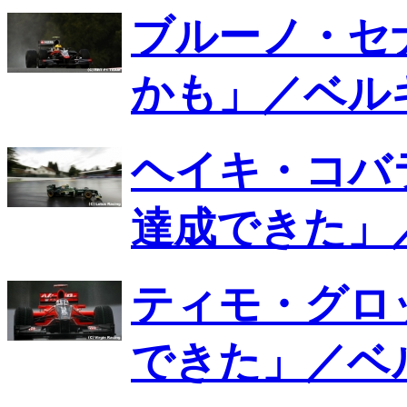
ブルーノ・セ
かも」／ベル
ヘイキ・コバ
達成できた」
ティモ・グロ
できた」／ベ