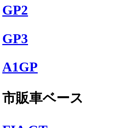
GP2
GP3
A1GP
市販車ベース