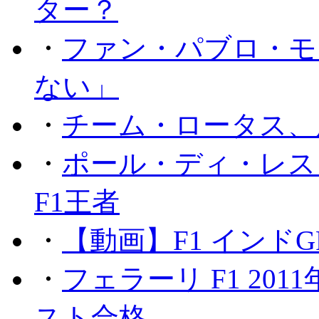
ター？
・
ファン・パブロ・モ
ない」
・
チーム・ロータス、
・
ポール・ディ・レス
F1王者
・
【動画】F1 インド
・
フェラーリ F1 20
スト合格