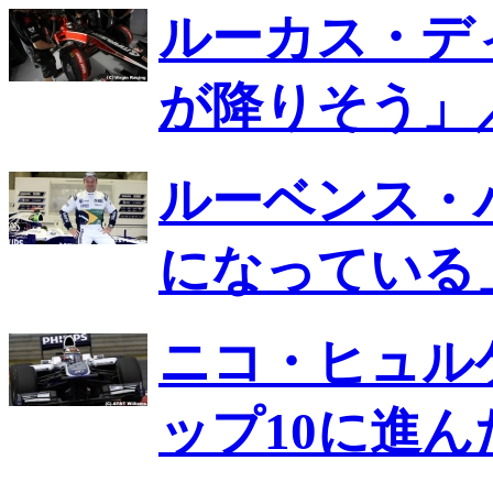
ルーカス・デ
が降りそう」
ルーベンス・
になっている
ニコ・ヒュル
ップ10に進ん