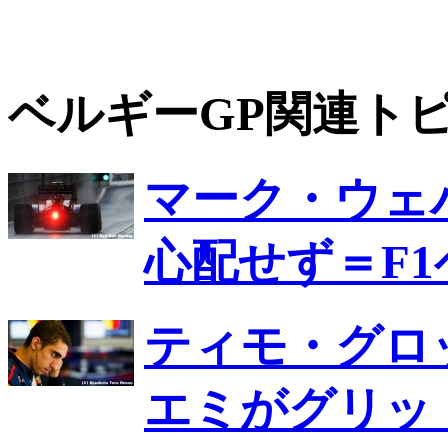
ベルギーGP関連ト
マーク・ウェ
心配せず＝F1
ティモ・グロ
エミがグリッ