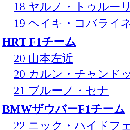
18 ヤルノ・トゥルー
19 ヘイキ・コバライ
HRT F1チーム
20 山本左近
20 カルン・チャンド
21 ブルーノ・セナ
BMWザウバーF1チーム
22 ニック・ハイドフ