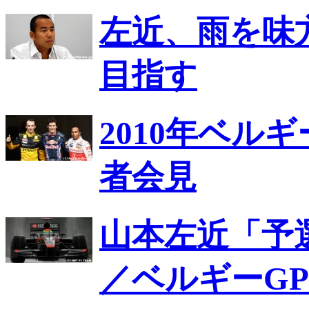
左近、雨を味
目指す
2010年ベルギ
者会見
山本左近「予
／ベルギーGP