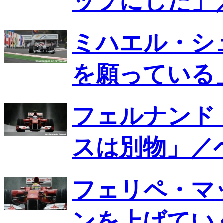
ップにした」
ミハエル・シ
を願っている
フェルナンド
スは別物」／
フェリペ・マ
ンを上げてい