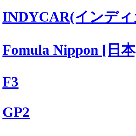
INDYCAR(インディ
Fomula Nippon [日本
F3
GP2