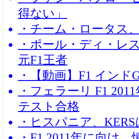
得ない」
・チーム・ロータス、
・ポール・ディ・レス
元F1王者
・【動画】F1 インド
・フェラーリ F1 20
テスト合格
・ヒスパニア、KER
・F1 2011年に向