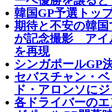
ーへ優勝を譲ると
韓国GP予選トップ
期待と不安の韓国
が記念撮影 アイ
を再現
シンガポールGP決
セバスチャン・ベ
ド・アロンソにジ
各ドライバーのエ