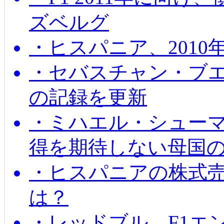
ズベルグ
・ヒスパニア、201
・セバスチャン・ブ
の記録を更新
・ミハエル・シューマッ
得を期待しない母国
・ヒスパニアの株式
は？
・レッドブル、F1エ