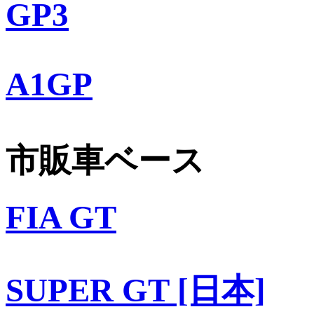
GP3
A1GP
市販車ベース
FIA GT
SUPER GT [日本]