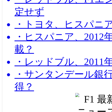
定せず
・トヨタ、ヒスパニ
・ヒスパニア、201
載？
・レッドブル、2011
・サンタンデール銀
得？