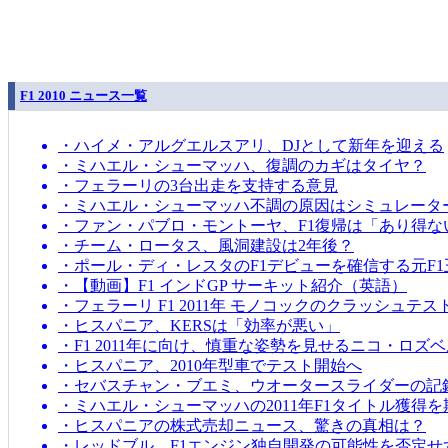
F1 2010 ニュース一覧
・ハイメ・アルグエルスアリ、DJとして新年を迎える
・ミハエル・シューマッハ、復調のカギはタイヤ？
・フェラーリの3台出走を支持する意見
・ミハエル・シューマッハ不調の原因はシミュレータ
・ファン・パブロ・モントーヤ、F1復帰は「あり得な
・チーム・ロータス、風洞建設は2年後？
・ポール・ディ・レスタのF1デビューを確信する元F1
・【動画】F1 インドGP サーキット紹介（英語）
・フェラーリ F1 2011年 モノコックのクラッシュテス
・ヒスパニア、KERSは「効率が悪い」
・F1 2011年に向け、慎重な姿勢を見せるニコ・ロズ
・ヒスパニア、2010年型車でテスト開始へ
・セバスチャン・ブエミ、ウオータースライダーの記
・ミハエル・シューマッハの2011年F1タイトル獲得
・ヒスパニアの株式売却ニュース、驚きの真相は？
・レッドブル、F1エンジン独自開発の可能性を否定せ