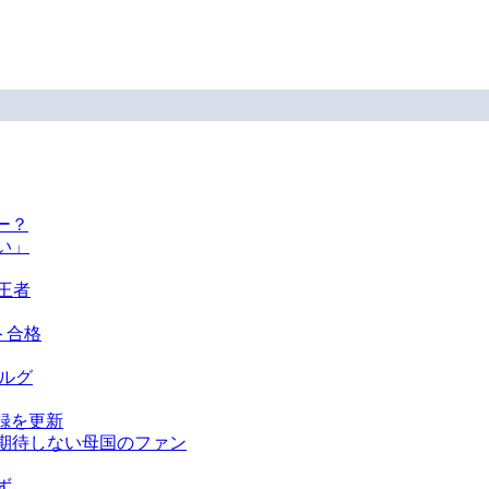
ー？
い」
王者
ト合格
ベルグ
録を更新
を期待しない母国のファン
ず