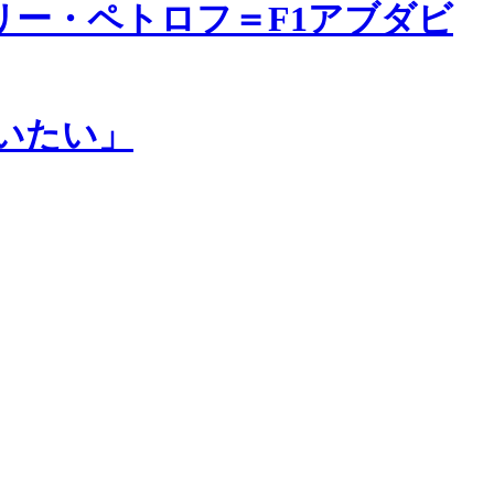
ー・ペトロフ＝F1アブダビ
戦いたい」