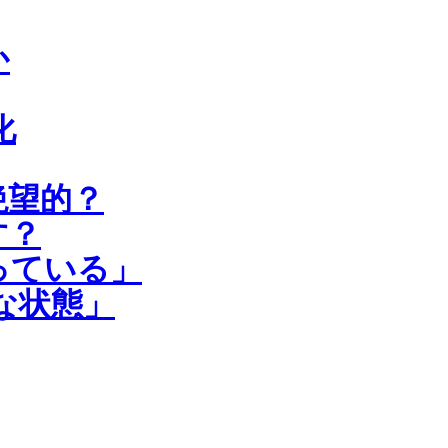
か
化
絶望的？
す？
っている」
な状態」