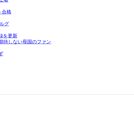
ト合格
ベルグ
録を更新
を期待しない母国のファン
ず