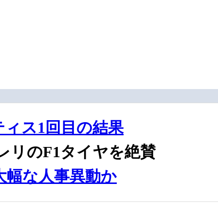
クティス1回目の結果
レリのF1タイヤを絶賛
大幅な人事異動か