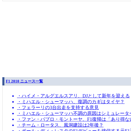
F1 2010 ニュース一覧
・ハイメ・アルグエルスアリ、DJとして新年を迎える
・ミハエル・シューマッハ、復調のカギはタイヤ？
・フェラーリの3台出走を支持する意見
・ミハエル・シューマッハ不調の原因はシミュレータ
・ファン・パブロ・モントーヤ、F1復帰は「あり得な
・チーム・ロータス、風洞建設は2年後？
・ポール・ディ・レスタのF1デビューを確信する元F1