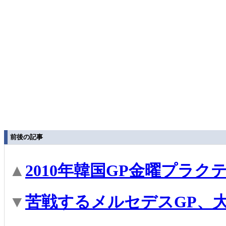
前後の記事
▲
2010年韓国GP金曜プラク
▼
苦戦するメルセデスGP、