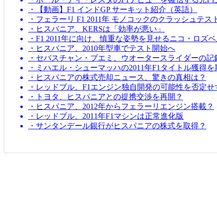
・【動画】F1 インドGP サーキット紹介（英語）
・フェラーリ F1 2011年 モノコックのクラッシュテス
・ヒスパニア、KERSは「効率が悪い」
・F1 2011年に向け、慎重な姿勢を見せるニコ・ロズ
・ヒスパニア、2010年型車でテスト開始へ
・セバスチャン・ブエミ、ウオータースライダーの記
・ミハエル・シューマッハの2011年F1タイトル獲得
・ヒスパニアの株式売却ニュース、驚きの真相は？
・レッドブル、F1エンジン独自開発の可能性を否定せ
・トヨタ、ヒスパニアとの提携交渉を再開？
・ヒスパニア、2012年からフェラーリエンジン搭載？
・レッドブル、2011年F1マシンは正常進化版
・サンタンデール銀行がヒスパニアの株式を取得？