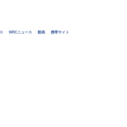
ス
WRCニュース
動画
携帯サイト
マーク・ウェ
定
2010年09月24日（金）