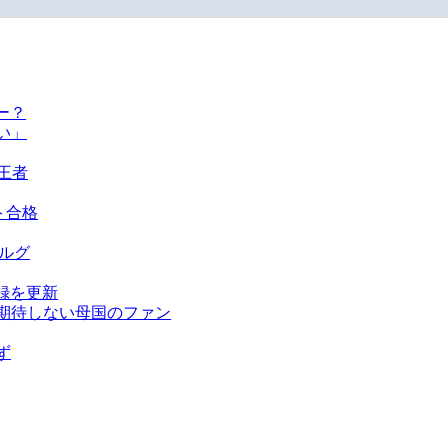
ー？
い」
王者
ト合格
ベルグ
録を更新
を期待しない母国のファン
ず