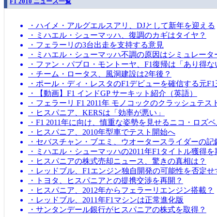
F1 2010 ニュース一覧
・ハイメ・アルグエルスアリ、DJとして新年を迎える
・ミハエル・シューマッハ、復調のカギはタイヤ？
・フェラーリの3台出走を支持する意見
・ミハエル・シューマッハ不調の原因はシミュレータ
・ファン・パブロ・モントーヤ、F1復帰は「あり得な
・チーム・ロータス、風洞建設は2年後？
・ポール・ディ・レスタのF1デビューを確信する元F1
・【動画】F1 インドGP サーキット紹介（英語）
・フェラーリ F1 2011年 モノコックのクラッシュテス
・ヒスパニア、KERSは「効率が悪い」
・F1 2011年に向け、慎重な姿勢を見せるニコ・ロズ
・ヒスパニア、2010年型車でテスト開始へ
・セバスチャン・ブエミ、ウオータースライダーの記
・ミハエル・シューマッハの2011年F1タイトル獲得
・ヒスパニアの株式売却ニュース、驚きの真相は？
・レッドブル、F1エンジン独自開発の可能性を否定せ
・トヨタ、ヒスパニアとの提携交渉を再開？
・ヒスパニア、2012年からフェラーリエンジン搭載？
・レッドブル、2011年F1マシンは正常進化版
・サンタンデール銀行がヒスパニアの株式を取得？