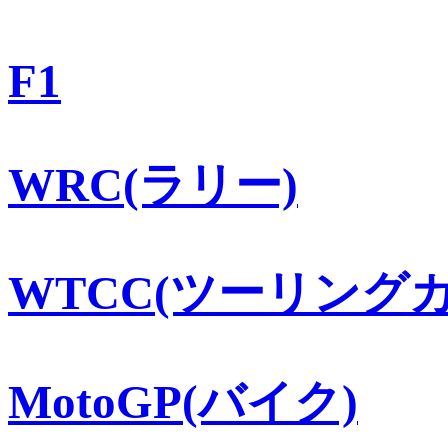
F1
WRC(ラリー)
WTCC(ツーリングカ
MotoGP(バイク)