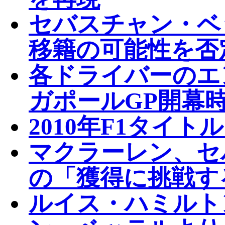
セバスチャン・ベ
移籍の可能性を否
各ドライバーのエ
ガポールGP開幕
2010年F1タイ
マクラーレン、セ
の「獲得に挑戦す
ルイス・ハミルト