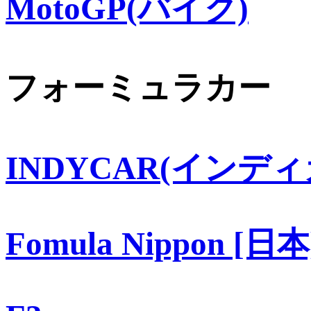
MotoGP(バイク)
フォーミュラカー
INDYCAR(インディ
Fomula Nippon [日本