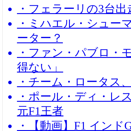
・フェラーリの3台出
・ミハエル・シュー
ーター？
・ファン・パブロ・モ
得ない」
・チーム・ロータス、
・ポール・ディ・レス
元F1王者
・【動画】F1 インド