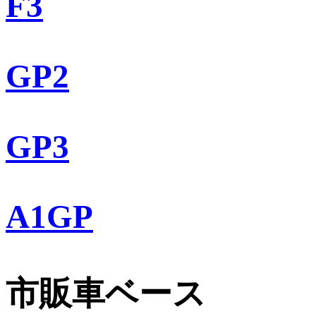
F3
GP2
GP3
A1GP
市販車ベース