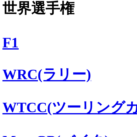
世界選手権
F1
WRC(ラリー)
WTCC(ツーリングカ