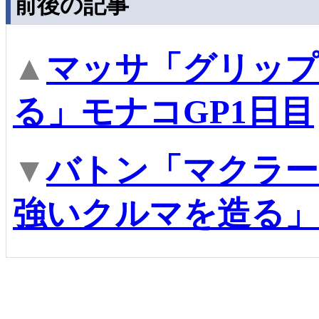
前後の記事
▲
マッサ「グリップ
る」モナコGP1日目
▼
バトン「マクラ
強いクルマを造る」