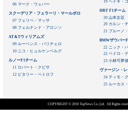
19 ヘイキ・
06 マーク・ウェバー
HRT F1チーム
スクーデリア・フェラーリ・マールボロ
20 山本左近
07 フェリペ・マッサ
20 カルン・
08 フェルナンド・アロンソ
21 ブルーノ
AT＆Tウィリアムズ
BMWザウバーF
09 ルーベンス・バリチェロ
22 ニック・
10 ニコ・ヒュルケンベルグ
22 ペドロ・
ルノーF1チーム
23 小林可夢
11 ロバート・クビサ
ヴァージン・レ
12 ビタリー・ペトロフ
24 ティモ・
25 ルーカ
COPYRIGHT © 2010
TopNews Co.,Ltd
. All Rights