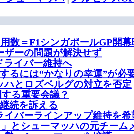
用数＝F1シンガポールGP開幕
ーザーの問題が解決せず
もドライバー維持へ
するには“かなりの幸運”が必
ッハとロズベルグの対立を否定
関する重要会議？
発継続を訴える
ライバーラインアップ維持を希
う」とシューマッハの元チーム