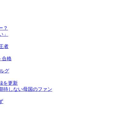
ー？
い」
王者
ト合格
ベルグ
録を更新
を期待しない母国のファン
ず