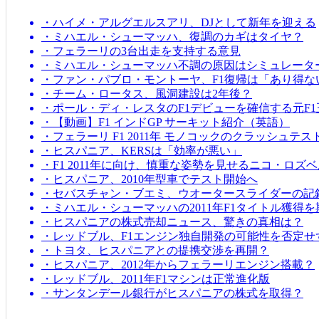
・ハイメ・アルグエルスアリ、DJとして新年を迎える
・ミハエル・シューマッハ、復調のカギはタイヤ？
・フェラーリの3台出走を支持する意見
・ミハエル・シューマッハ不調の原因はシミュレータ
・ファン・パブロ・モントーヤ、F1復帰は「あり得な
・チーム・ロータス、風洞建設は2年後？
・ポール・ディ・レスタのF1デビューを確信する元F1
・【動画】F1 インドGP サーキット紹介（英語）
・フェラーリ F1 2011年 モノコックのクラッシュテス
・ヒスパニア、KERSは「効率が悪い」
・F1 2011年に向け、慎重な姿勢を見せるニコ・ロズ
・ヒスパニア、2010年型車でテスト開始へ
・セバスチャン・ブエミ、ウオータースライダーの記
・ミハエル・シューマッハの2011年F1タイトル獲得
・ヒスパニアの株式売却ニュース、驚きの真相は？
・レッドブル、F1エンジン独自開発の可能性を否定せ
・トヨタ、ヒスパニアとの提携交渉を再開？
・ヒスパニア、2012年からフェラーリエンジン搭載？
・レッドブル、2011年F1マシンは正常進化版
・サンタンデール銀行がヒスパニアの株式を取得？