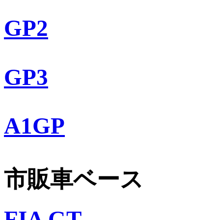
GP2
GP3
A1GP
市販車ベース
FIA GT