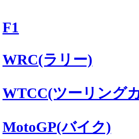
F1
WRC(ラリー)
WTCC(ツーリングカ
MotoGP(バイク)