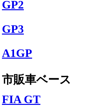
GP2
GP3
A1GP
市販車ベース
FIA GT