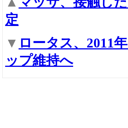
▲
マッサ、接触した
定
▼
ロータス、201
ップ維持へ