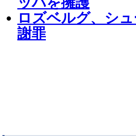
ッハを擁護
ロズベルグ、シュ
謝罪