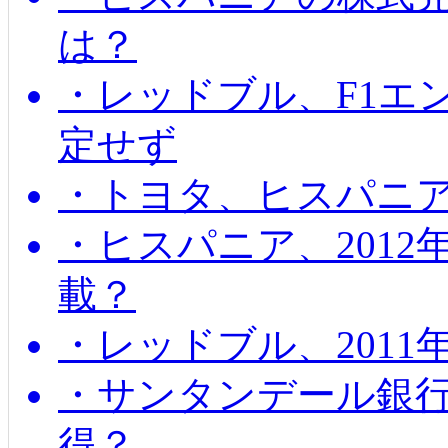
は？
・レッドブル、F1エ
定せず
・トヨタ、ヒスパニ
・ヒスパニア、201
載？
・レッドブル、2011
・サンタンデール銀
得？