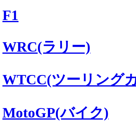
F1
WRC(ラリー)
WTCC(ツーリングカ
MotoGP(バイク)