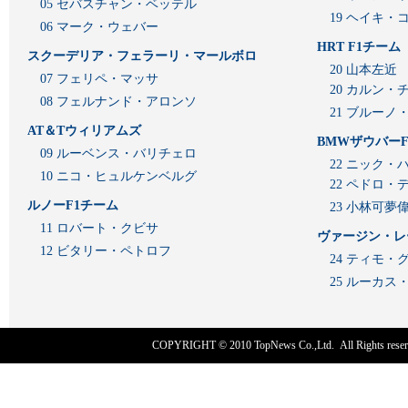
05 セバスチャン・ベッテル
19 ヘイキ・
06 マーク・ウェバー
HRT F1チーム
スクーデリア・フェラーリ・マールボロ
20 山本左近
07 フェリペ・マッサ
20 カルン・
08 フェルナンド・アロンソ
21 ブルーノ
AT＆Tウィリアムズ
BMWザウバーF
09 ルーベンス・バリチェロ
22 ニック・
10 ニコ・ヒュルケンベルグ
22 ペドロ・
ルノーF1チーム
23 小林可夢
11 ロバート・クビサ
ヴァージン・レ
12 ビタリー・ペトロフ
24 ティモ・
25 ルーカ
COPYRIGHT © 2010
TopNews Co.,Ltd
. All Rights