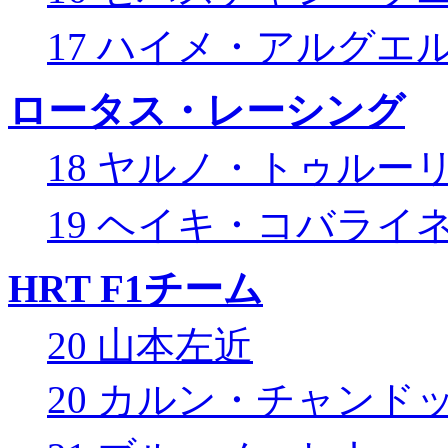
17 ハイメ・アルグエ
ロータス・レーシング
18 ヤルノ・トゥルー
19 ヘイキ・コバライ
HRT F1チーム
20 山本左近
20 カルン・チャンド