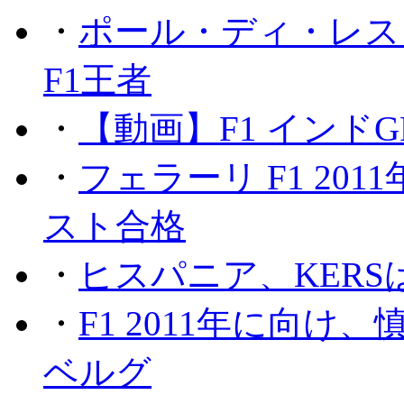
・
ポール・ディ・レス
F1王者
・
【動画】F1 インド
・
フェラーリ F1 20
スト合格
・
ヒスパニア、KER
・
F1 2011年に向
ベルグ