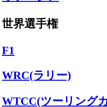
世界選手権
F1
WRC(ラリー)
WTCC(ツーリングカ