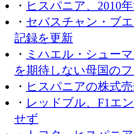
・
ヒスパニア、2010
・
セバスチャン・ブエ
記録を更新
・
ミハエル・シューマッ
を期待しない母国のフ
・
ヒスパニアの株式売
・
レッドブル、F1エ
せず