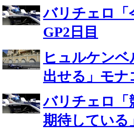
バリチェロ「
GP2日目
ヒュルケンベ
出せる」モナコ
バリチェロ「
期待している