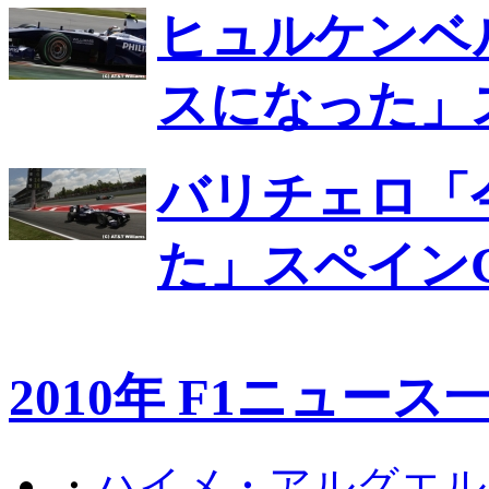
ヒュルケンベ
スになった」
バリチェロ「
た」スペイン
2010年 F1ニュース
・
ハイメ・アルグエル