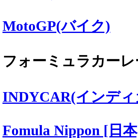
MotoGP(バイク)
フォーミュラカーレ
INDYCAR(インディ
Fomula Nippon [日本