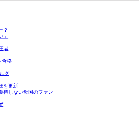
ー？
い」
王者
ト合格
ベルグ
録を更新
を期待しない母国のファン
ず