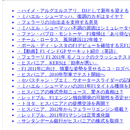
・ハイメ・アルグエルスアリ、DJとして新年を迎える
・ミハエル・シューマッハ、復調のカギはタイヤ？
・フェラーリの3台出走を支持する意見
・ミハエル・シューマッハ不調の原因はシミュレータ
・ファン・パブロ・モントーヤ、F1復帰は「あり得な
・チーム・ロータス、風洞建設は2年後？
・ポール・ディ・レスタのF1デビューを確信する元F1
・【動画】F1 インドGP サーキット紹介（英語）
・フェラーリ F1 2011年 モノコックのクラッシュテス
・ヒスパニア、KERSは「効率が悪い」
・F1 2011年に向け、慎重な姿勢を見せるニコ・ロズ
・ヒスパニア、2010年型車でテスト開始へ
・セバスチャン・ブエミ、ウオータースライダーの記
・ミハエル・シューマッハの2011年F1タイトル獲得
・ヒスパニアの株式売却ニュース、驚きの真相は？
・レッドブル、F1エンジン独自開発の可能性を否定せ
・トヨタ、ヒスパニアとの提携交渉を再開？
・ヒスパニア、2012年からフェラーリエンジン搭載？
・レッドブル、2011年F1マシンは正常進化版
・サンタンデール銀行がヒスパニアの株式を取得？