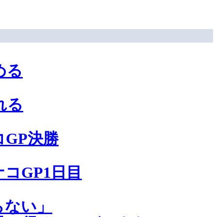
める
れる
GP決勝
コGP1日目
らない」