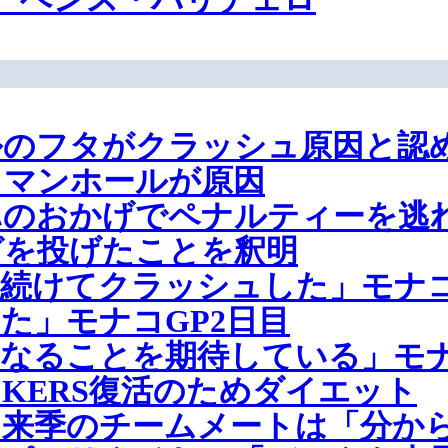
ルのフタがクラッシュ原因と認
、マンホールが原因
ハのおかげでペナルティーを逃
グを投げたことを釈明
続けてクラッシュした」モナコ
た」モナコGP2日目
なることを期待している」モナ
KERS復活のためダイエット
、来季のチームメートは「分か