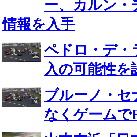
ー、カルン・
情報を入手
ペドロ・デ・
入の可能性を
ブルーノ・セ
なくゲームでF