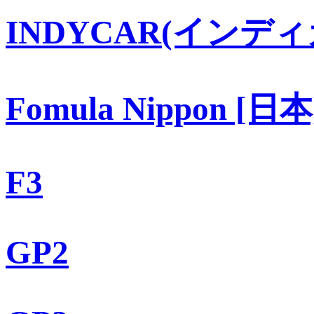
INDYCAR(インディ
Fomula Nippon [日本
F3
GP2