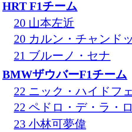
HRT F1チーム
20 山本左近
20 カルン・チャンド
21 ブルーノ・セナ
BMWザウバーF1チーム
22 ニック・ハイドフ
22 ペドロ・デ・ラ・
23 小林可夢偉