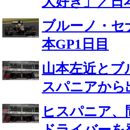
大好き」／日本
ブルーノ・セ
本GP1日目
山本左近とブ
スパニアから
ヒスパニア、
ドライバーを