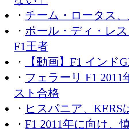
・
チーム・ロータス、
・
ポール・ディ・レス
F1王者
・
【動画】F1 インド
・
フェラーリ F1 20
スト合格
・
ヒスパニア、KER
・
F1 2011年に向