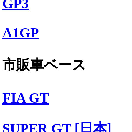
GP3
A1GP
市販車ベース
FIA GT
SUPER GT [日本]