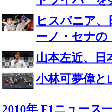
ヒスパニア、
ーノ・セナの
山本左近、日
小林可夢偉と
2010年 F1ニュース