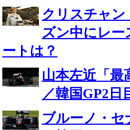
クリスチャン・
ズン中にレー
ートは？
山本左近「最
／韓国GP2日
ブルーノ・セ