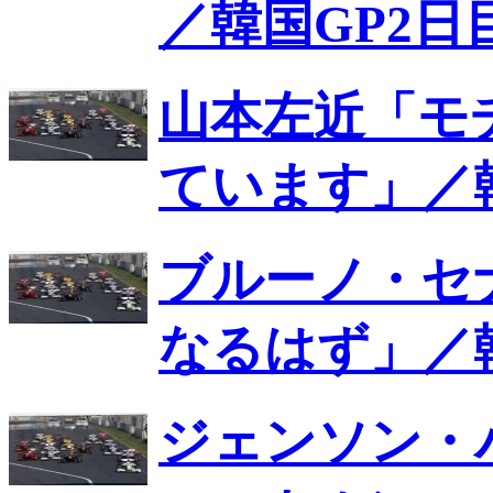
／韓国GP2日
山本左近「モ
ています」／
ブルーノ・セ
なるはず」／
ジェンソン・