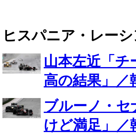
ヒスパニア・レーシ
山本左近「チ
高の結果」／
ブルーノ・セ
けど満足」／