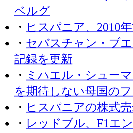
ベルグ
・
ヒスパニア、2010
・
セバスチャン・ブエ
記録を更新
・
ミハエル・シューマッ
を期待しない母国のフ
・
ヒスパニアの株式売
・
レッドブル、F1エ