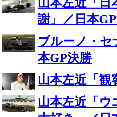
山本左近「日
謝」／日本G
ブルーノ・セ
本GP決勝
山本左近「観
山本左近「ウ