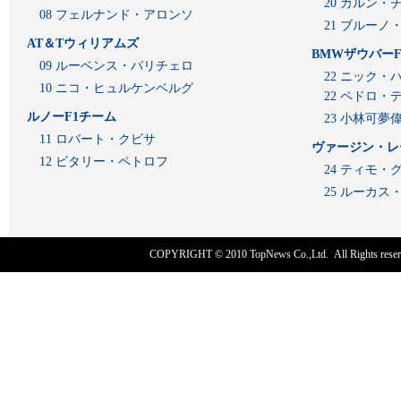
20 カルン・
08 フェルナンド・アロンソ
21 ブルーノ
AT＆Tウィリアムズ
BMWザウバーF
09 ルーベンス・バリチェロ
22 ニック・
10 ニコ・ヒュルケンベルグ
22 ペドロ・
ルノーF1チーム
23 小林可夢
11 ロバート・クビサ
ヴァージン・レ
12 ビタリー・ペトロフ
24 ティモ・
25 ルーカ
COPYRIGHT © 2010
TopNews Co.,Ltd
. All Rights