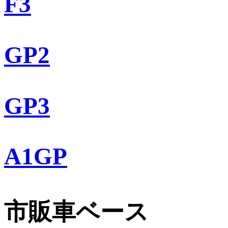
F3
GP2
GP3
A1GP
市販車ベース