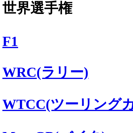
世界選手権
F1
WRC(ラリー)
WTCC(ツーリングカ