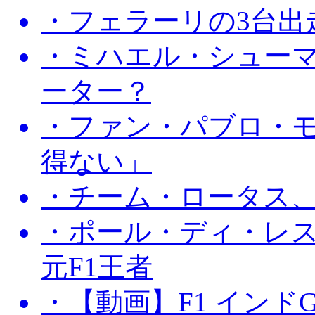
・フェラーリの3台出
・ミハエル・シュー
ーター？
・ファン・パブロ・モ
得ない」
・チーム・ロータス、
・ポール・ディ・レス
元F1王者
・【動画】F1 インド