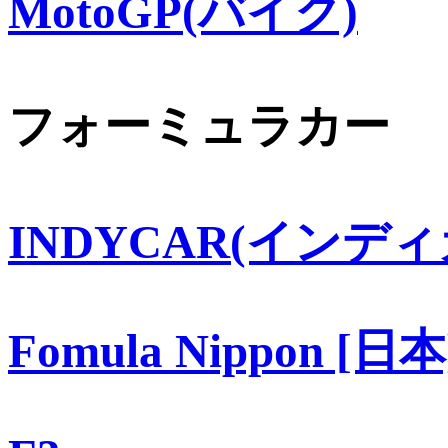
MotoGP(バイク)
フォーミュラカー
INDYCAR(インディ
Fomula Nippon [日本