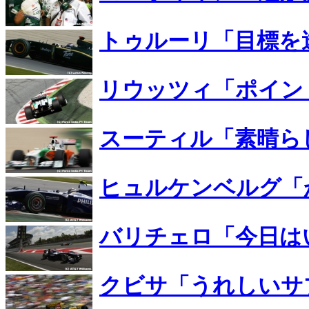
トゥルーリ「目標を
リウッツィ「ポイン
スーティル「素晴ら
ヒュルケンベルグ「
バリチェロ「今日は
クビサ「うれしいサ