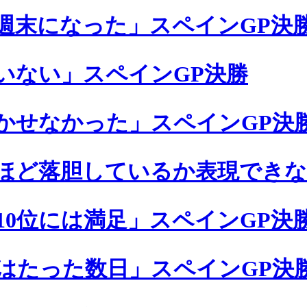
週末になった」スペインGP決
いない」スペインGP決勝
かせなかった」スペインGP決
ほど落胆しているか表現できな
10位には満足」スペインGP決
はたった数日」スペインGP決