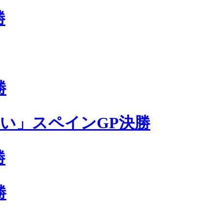
勝
勝
い」スペインGP決勝
勝
勝