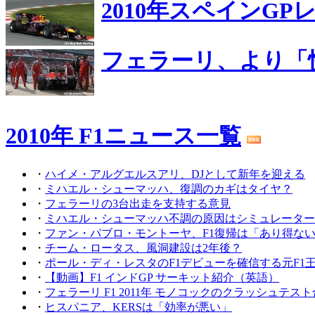
2010年スペインG
フェラーリ、より「
2010年 F1ニュース一覧
・
ハイメ・アルグエルスアリ、DJとして新年を迎える
・
ミハエル・シューマッハ、復調のカギはタイヤ？
・
フェラーリの3台出走を支持する意見
・
ミハエル・シューマッハ不調の原因はシミュレーター
・
ファン・パブロ・モントーヤ、F1復帰は「あり得な
・
チーム・ロータス、風洞建設は2年後？
・
ポール・ディ・レスタのF1デビューを確信する元F1
・
【動画】F1 インドGP サーキット紹介（英語）
・
フェラーリ F1 2011年 モノコックのクラッシュテス
・
ヒスパニア、KERSは「効率が悪い」