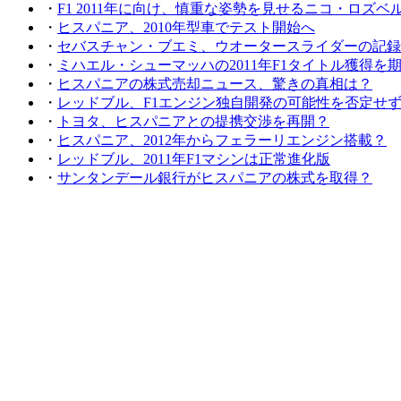
・
F1 2011年に向け、慎重な姿勢を見せるニコ・ロズベ
・
ヒスパニア、2010年型車でテスト開始へ
・
セバスチャン・ブエミ、ウオータースライダーの記録
・
ミハエル・シューマッハの2011年F1タイトル獲得を
・
ヒスパニアの株式売却ニュース、驚きの真相は？
・
レッドブル、F1エンジン独自開発の可能性を否定せ
・
トヨタ、ヒスパニアとの提携交渉を再開？
・
ヒスパニア、2012年からフェラーリエンジン搭載？
・
レッドブル、2011年F1マシンは正常進化版
・
サンタンデール銀行がヒスパニアの株式を取得？