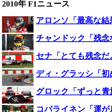
2010年 F1ニュース
アロンソ「最高な結
チャンドック「残念
セナ「とても残念だ
ディ・グラッシ「初
グロック「ずっと青
コバライネン「運が