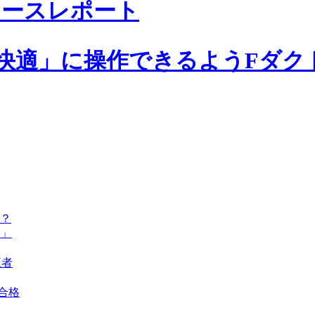
Pレースレポート
快適」に操作できるようFダク
？
い」
王者
ト合格