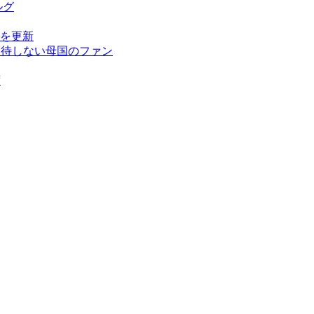
ルグ
を更新
期待しない母国のファン
ず