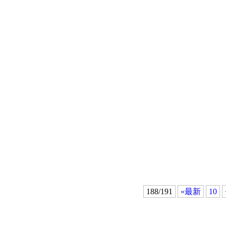
188/191
«最新
10