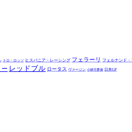
フェラーリ
ヒスパニア・レーシング
フェルナンド・
ル
トロ・ロッソ
レッドブル
ノー
ロータス
日本GP
ヴァージン
小林可夢偉