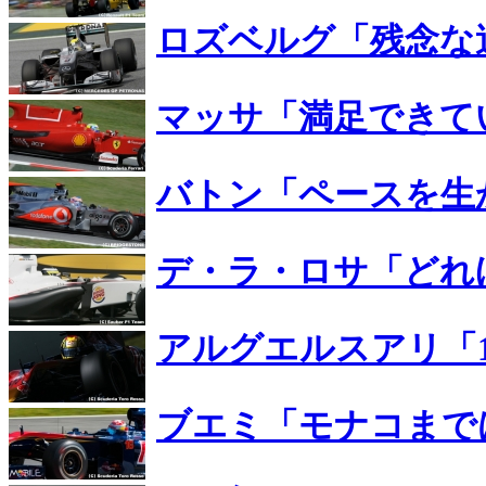
ロズベルグ「残念な
マッサ「満足できて
バトン「ペースを生
デ・ラ・ロサ「どれ
アルグエルスアリ「
ブエミ「モナコまで