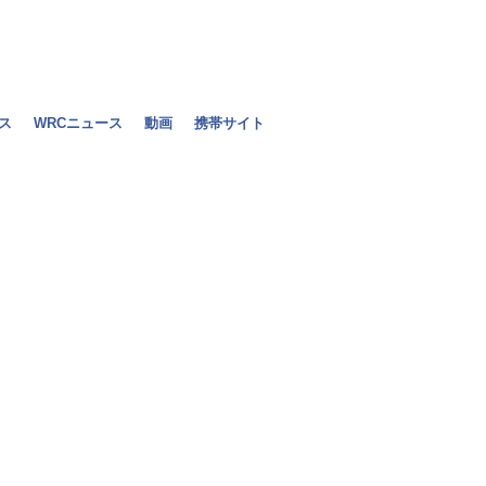
ス
WRCニュース
動画
携帯サイト
チャンドック
ペインGP決勝
2010年05月10日（月）