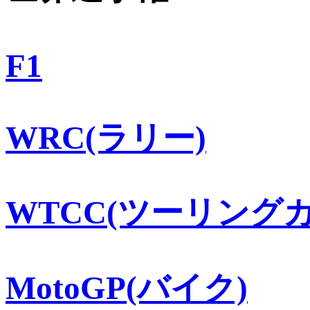
F1
WRC(ラリー)
WTCC(ツーリングカ
MotoGP(バイク)