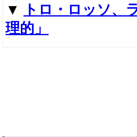
▼
トロ・ロッソ、
理的」