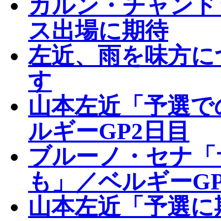
カルン・チャンド
ス出場に期待
左近、雨を味方に
す
山本左近「予選で
ルギーGP2日目
ブルーノ・セナ「
も」／ベルギーGP
山本左近「予選に