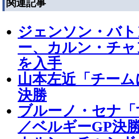
関連記事
ジェンソン・バト
ー、カルン・チャ
を入手
山本左近「チーム
決勝
ブルーノ・セナ「
／ベルギーGP決