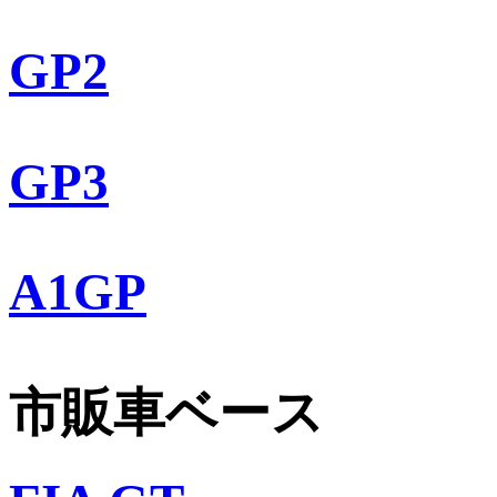
GP2
GP3
A1GP
市販車ベース