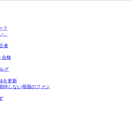
ー？
い」
王者
ト合格
ベルグ
録を更新
を期待しない母国のファン
ず