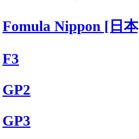
Fomula Nippon [日本
F3
GP2
GP3