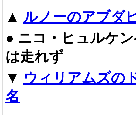
▲
ルノーのアブダビ
●
ニコ・ヒュルケン
は走れず
▼
ウィリアムズの
名