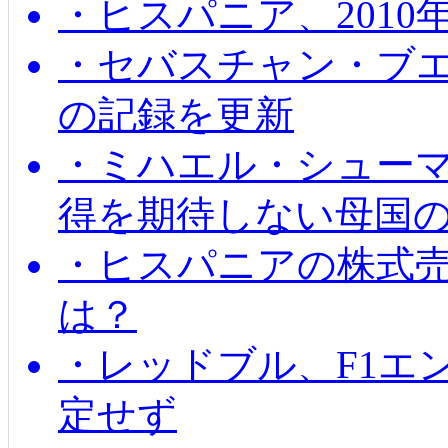
・ヒスパニア、201
・セバスチャン・ブ
の記録を更新
・ミハエル・シューマッ
得を期待しない母国
・ヒスパニアの株式
は？
・レッドブル、F1エ
定せず