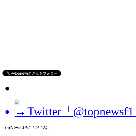
Twitter「@topne
TopNews.JPに いいね！