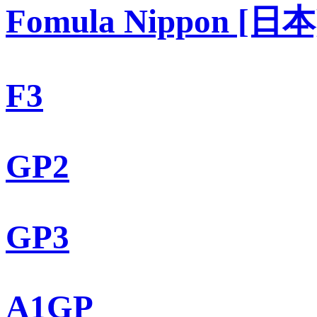
Fomula Nippon [日本
F3
GP2
GP3
A1GP