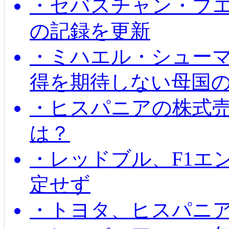
・セバスチャン・ブ
の記録を更新
・ミハエル・シューマッ
得を期待しない母国
・ヒスパニアの株式
は？
・レッドブル、F1エ
定せず
・トヨタ、ヒスパニ