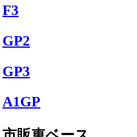
F3
GP2
GP3
A1GP
市販車ベース