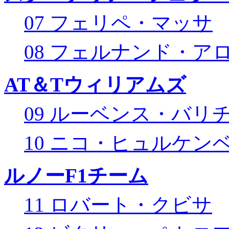
07 フェリペ・マッサ
08 フェルナンド・ア
AT＆Tウィリアムズ
09 ルーベンス・バリ
10 ニコ・ヒュルケン
ルノーF1チーム
11 ロバート・クビサ