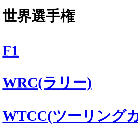
世界選手権
F1
WRC(ラリー)
WTCC(ツーリングカ