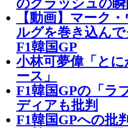
のクラッシュの瞬
【動画】マーク・
ルグを巻き込んで
F1韓国GP
小林可夢偉「とに
ース」
F1韓国GPの「
ディアも批判
F1韓国GPへの