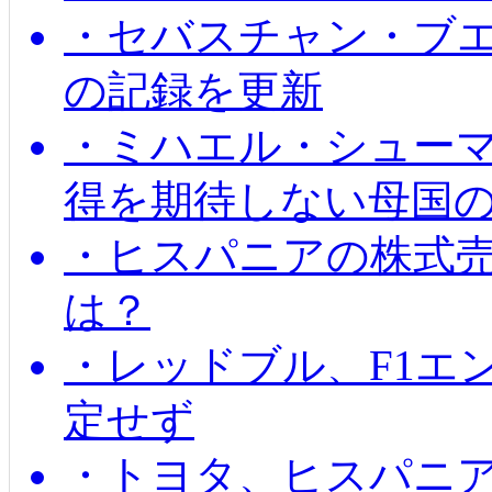
・セバスチャン・ブ
の記録を更新
・ミハエル・シューマッ
得を期待しない母国
・ヒスパニアの株式
は？
・レッドブル、F1エ
定せず
・トヨタ、ヒスパニ