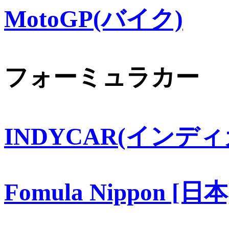
MotoGP(バイク)
フォーミュラカー
INDYCAR(インディ
Fomula Nippon [日本