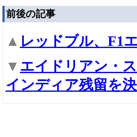
前後の記事
▲
レッドブル、F1
▼
エイドリアン・ス
インディア残留を決