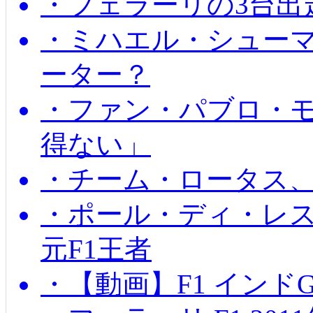
・フェラーリの3台出
・ミハエル・シュー
ーター？
・ファン・パブロ・モ
得ない」
・チーム・ロータス、
・ポール・ディ・レス
元F1王者
・【動画】F1 インド