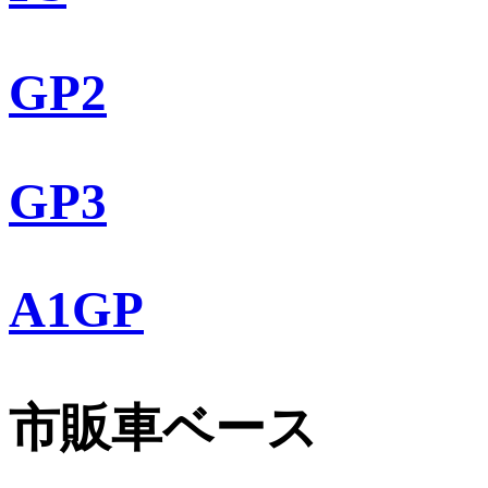
GP2
GP3
A1GP
市販車ベース