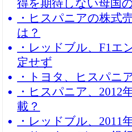
得を期待しない母国
・ヒスパニアの株式
は？
・レッドブル、F1エ
定せず
・トヨタ、ヒスパニ
・ヒスパニア、201
載？
・レッドブル、2011