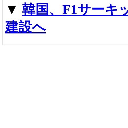
▼
韓国、F1サーキ
建設へ