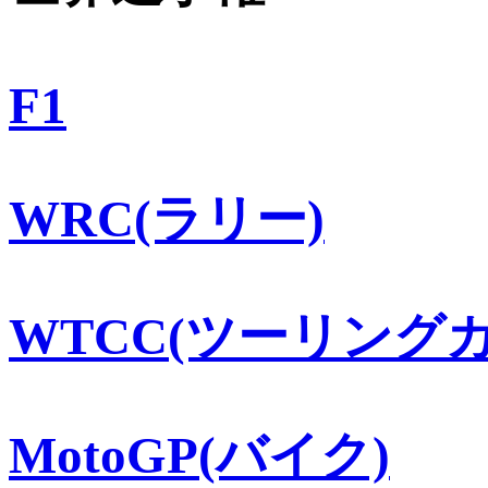
F1
WRC(ラリー)
WTCC(ツーリングカ
MotoGP(バイク)