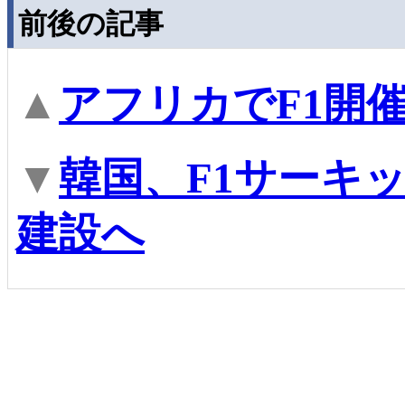
前後の記事
▲
アフリカでF1開
▼
韓国、F1サーキ
建設へ