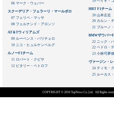
19 ヘイキ・
06 マーク・ウェバー
HRT F1チーム
スクーデリア・フェラーリ・マールボロ
20 山本左近
07 フェリペ・マッサ
20 カルン・
08 フェルナンド・アロンソ
21 ブルーノ
AT＆Tウィリアムズ
BMWザウバーF
09 ルーベンス・バリチェロ
22 ニック・
10 ニコ・ヒュルケンベルグ
22 ペドロ・
ルノーF1チーム
23 小林可夢
11 ロバート・クビサ
ヴァージン・レ
12 ビタリー・ペトロフ
24 ティモ・
25 ルーカ
COPYRIGHT © 2010
TopNews Co.,Ltd
. All Rights