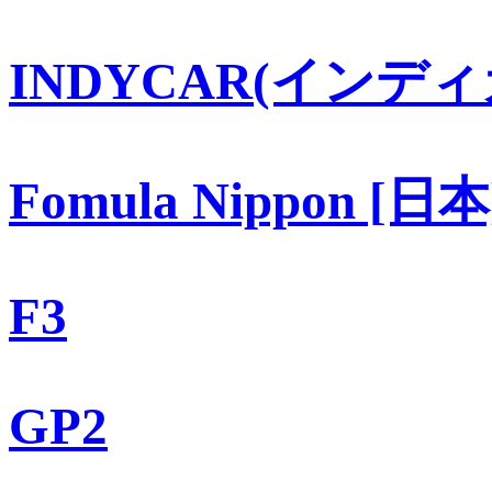
INDYCAR(インディ
Fomula Nippon [日本
F3
GP2