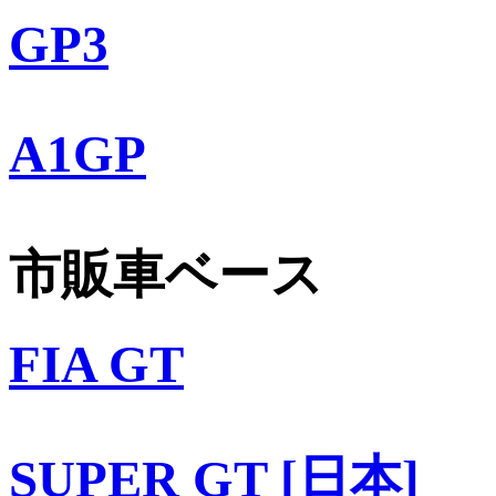
GP3
A1GP
市販車ベース
FIA GT
SUPER GT [日本]