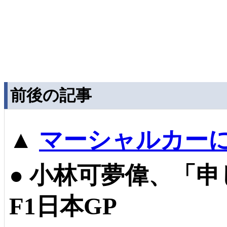
前後の記事
▲
マーシャルカー
●
小林可夢偉、「申
F1日本GP