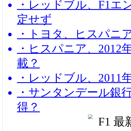
・レッドブル、F1エ
定せず
・トヨタ、ヒスパニ
・ヒスパニア、201
載？
・レッドブル、2011
・サンタンデール銀
得？