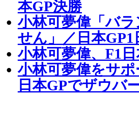
本GP決勝
小林可夢偉「バラ
せん」／日本GP1
小林可夢偉、F1
小林可夢偉をサポ
日本GPでザウバ