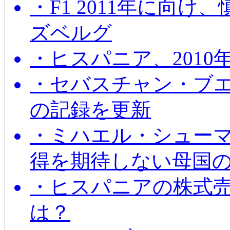
・F1 2011年に向
ズベルグ
・ヒスパニア、201
・セバスチャン・ブ
の記録を更新
・ミハエル・シューマッ
得を期待しない母国
・ヒスパニアの株式
は？