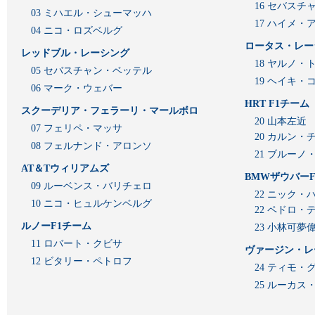
16 セバスチ
03 ミハエル・シューマッハ
17 ハイメ
04 ニコ・ロズベルグ
ロータス・レー
レッドブル・レーシング
18 ヤルノ・
05 セバスチャン・ベッテル
19 ヘイキ・
06 マーク・ウェバー
HRT F1チーム
スクーデリア・フェラーリ・マールボロ
20 山本左近
07 フェリペ・マッサ
20 カルン・
08 フェルナンド・アロンソ
21 ブルーノ
AT＆Tウィリアムズ
BMWザウバーF
09 ルーベンス・バリチェロ
22 ニック・
10 ニコ・ヒュルケンベルグ
22 ペドロ・
ルノーF1チーム
23 小林可夢
11 ロバート・クビサ
ヴァージン・レ
12 ビタリー・ペトロフ
24 ティモ・
25 ルーカ