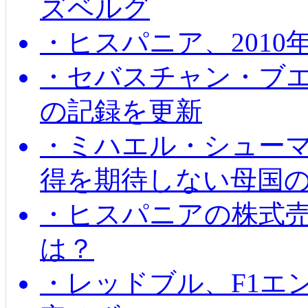
ズベルグ
・ヒスパニア、201
・セバスチャン・ブ
の記録を更新
・ミハエル・シューマッ
得を期待しない母国
・ヒスパニアの株式
は？
・レッドブル、F1エ