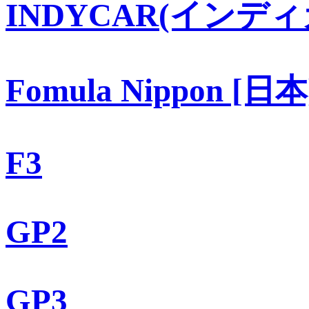
INDYCAR(インディ
Fomula Nippon [日本
F3
GP2
GP3