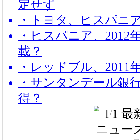
定せず
・トヨタ、ヒスパニ
・ヒスパニア、201
載？
・レッドブル、2011
・サンタンデール銀
得？