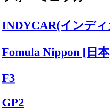
INDYCAR(インディ
Fomula Nippon [日本
F3
GP2