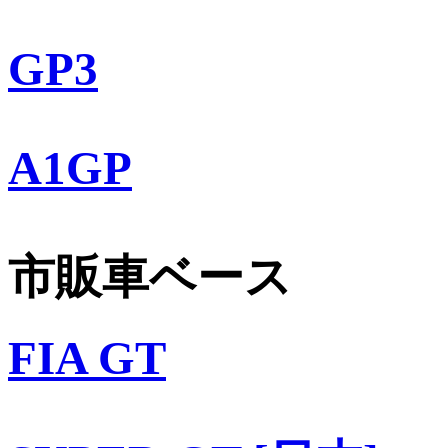
GP3
A1GP
市販車ベース
FIA GT