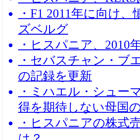
・F1 2011年に向
ズベルグ
・ヒスパニア、201
・セバスチャン・ブ
の記録を更新
・ミハエル・シューマッ
得を期待しない母国
・ヒスパニアの株式
は？