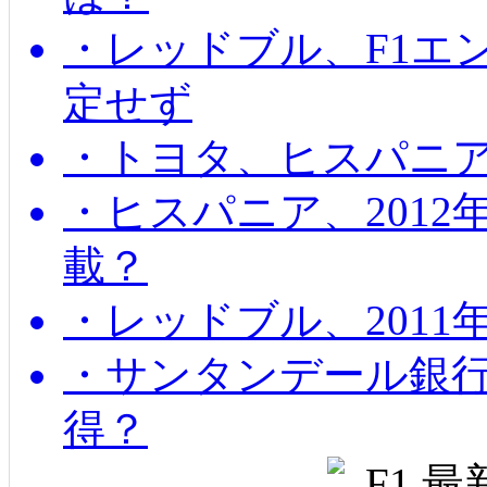
・レッドブル、F1エ
定せず
・トヨタ、ヒスパニ
・ヒスパニア、201
載？
・レッドブル、2011
・サンタンデール銀
得？