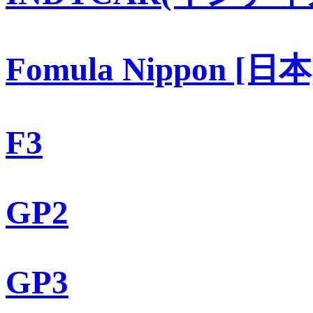
Fomula Nippon [日本
F3
GP2
GP3