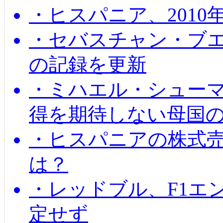
・ヒスパニア、201
・セバスチャン・ブ
の記録を更新
・ミハエル・シューマッ
得を期待しない母国
・ヒスパニアの株式
は？
・レッドブル、F1エ
定せず