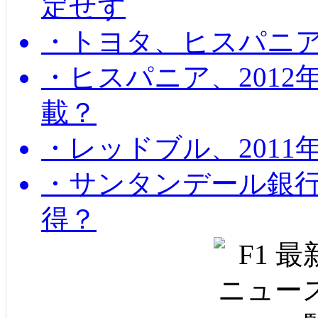
定せず
・トヨタ、ヒスパニ
・ヒスパニア、201
載？
・レッドブル、2011
・サンタンデール銀
得？