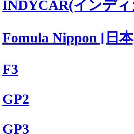
INDYCAR(インディ
Fomula Nippon [日本
F3
GP2
GP3