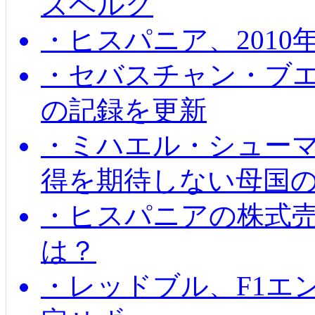
ズベルグ
・ヒスパニア、201
・セバスチャン・ブ
の記録を更新
・ミハエル・シューマッ
得を期待しない母国
・ヒスパニアの株式
は？
・レッドブル、F1エ