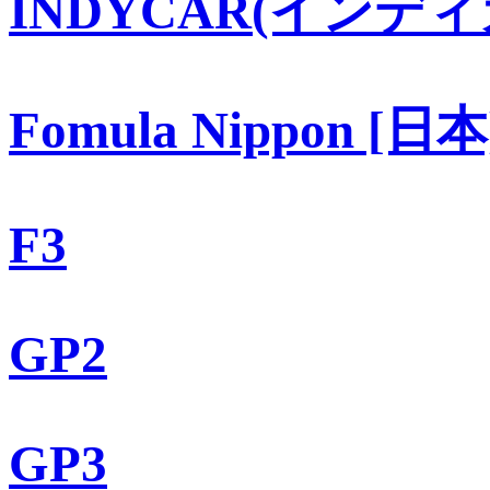
INDYCAR(インディ
Fomula Nippon [日本
F3
GP2
GP3