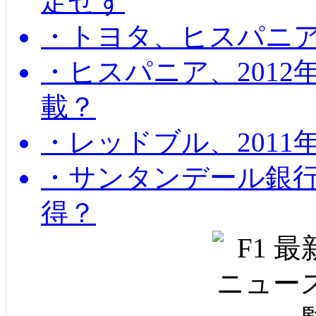
定せず
・トヨタ、ヒスパニ
・ヒスパニア、201
載？
・レッドブル、2011
・サンタンデール銀
得？