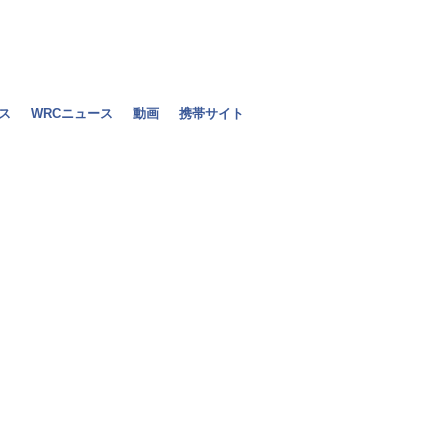
ス
WRCニュース
動画
携帯サイト
アロンソはマ
たとルノーの
2010年07月05日（月）