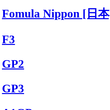
Fomula Nippon [日本
F3
GP2
GP3