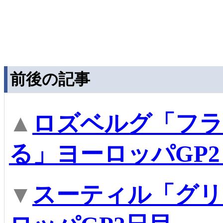
前後の記事
▲
ロズベルグ「フ
る」ヨーロッパGP
▼
スーティル「グリ