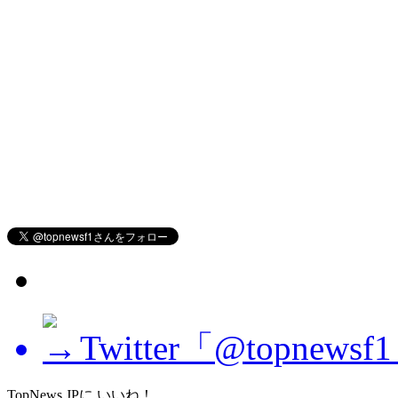
Twitter「@topne
TopNews.JPに いいね！