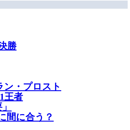
決勝
ラン・プロスト
1王者
要」
トに間に合う？