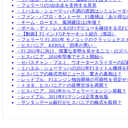
・フェラーリの3台出走を支持する意見
・ミハエル・シューマッハ不調の原因はシミュレータ
・ファン・パブロ・モントーヤ、F1復帰は「あり得な
・チーム・ロータス、風洞建設は2年後？
・ポール・ディ・レスタのF1デビューを確信する元F1
・【動画】F1 インドGP サーキット紹介（英語）
・フェラーリ F1 2011年 モノコックのクラッシュテス
・ヒスパニア、KERSは「効率が悪い」
・F1 2011年に向け、慎重な姿勢を見せるニコ・ロズ
・ヒスパニア、2010年型車でテスト開始へ
・セバスチャン・ブエミ、ウオータースライダーの記
・ミハエル・シューマッハの2011年F1タイトル獲得
・ヒスパニアの株式売却ニュース、驚きの真相は？
・レッドブル、F1エンジン独自開発の可能性を否定せ
・トヨタ、ヒスパニアとの提携交渉を再開？
・ヒスパニア、2012年からフェラーリエンジン搭載？
・レッドブル、2011年F1マシンは正常進化版
・サンタンデール銀行がヒスパニアの株式を取得？