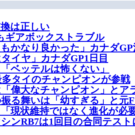
交換は正しい
もギアボックストラブル
もかなり良かった」カナダGP
タイヤ」カナダGP1日目
、「ベッテルは怖くない」
過去最多タイのチャンピオンが参戦
は「偉大なチャンピオン」とア
振る舞いは「幼すぎる」と元F
「現状維持ではなく進化が必
1マシンRB7は1回目の合同テス