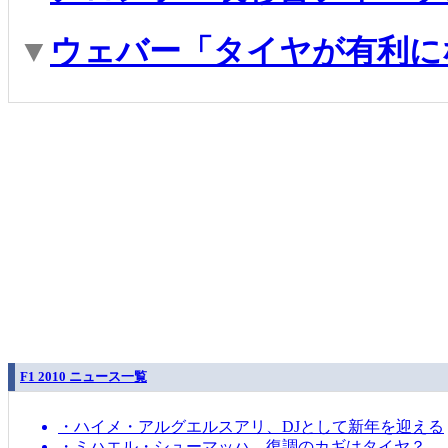
▼
ウェバー「タイヤが有利に
F1 2010 ニュース一覧
・ハイメ・アルグエルスアリ、DJとして新年を迎える
・ミハエル・シューマッハ、復調のカギはタイヤ？