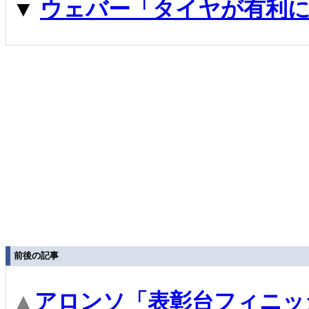
▼
ウェバー「タイヤが有利に
前後の記事
▲
アロンソ「表彰台フィニッ