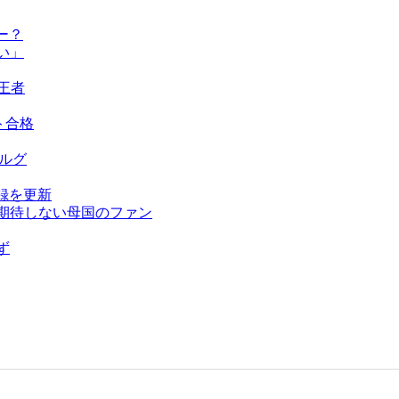
ー？
い」
王者
ト合格
ベルグ
録を更新
を期待しない母国のファン
ず