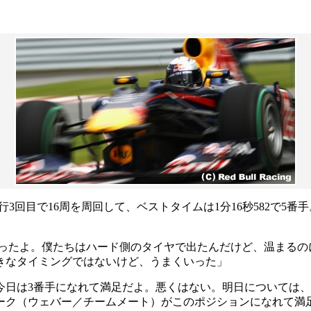
回目で16周を周回して、ベストタイムは1分16秒582で5番手
かったよ。僕たちはハード側のタイヤで出たんだけど、温まるの
きなタイミングではないけど、うまくいった」
今日は3番手になれて満足だよ。悪くはない。明日については
ーク（ウェバー／チームメート）がこのポジションになれて満