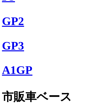
GP2
GP3
A1GP
市販車ベース