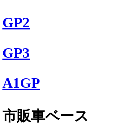
GP2
GP3
A1GP
市販車ベース