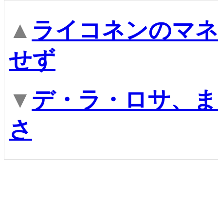
▲
ライコネンのマネ
せず
▼
デ・ラ・ロサ、ま
さ