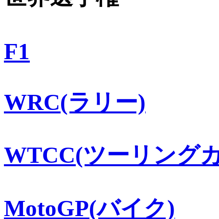
F1
WRC(ラリー)
WTCC(ツーリングカ
MotoGP(バイク)