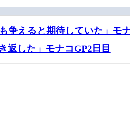
も争えると期待していた」モナ
き返した」モナコGP2日目