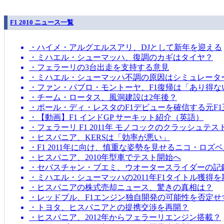
F1 2010 ニュース一覧
・ハイメ・アルグエルスアリ、DJとして新年を迎える
・ミハエル・シューマッハ、復調のカギはタイヤ？
・フェラーリの3台出走を支持する意見
・ミハエル・シューマッハ不調の原因はシミュレータ
・ファン・パブロ・モントーヤ、F1復帰は「あり得な
・チーム・ロータス、風洞建設は2年後？
・ポール・ディ・レスタのF1デビューを確信する元F1
・【動画】F1 インドGP サーキット紹介（英語）
・フェラーリ F1 2011年 モノコックのクラッシュテス
・ヒスパニア、KERSは「効率が悪い」
・F1 2011年に向け、慎重な姿勢を見せるニコ・ロズ
・ヒスパニア、2010年型車でテスト開始へ
・セバスチャン・ブエミ、ウオータースライダーの記
・ミハエル・シューマッハの2011年F1タイトル獲得
・ヒスパニアの株式売却ニュース、驚きの真相は？
・レッドブル、F1エンジン独自開発の可能性を否定せ
・トヨタ、ヒスパニアとの提携交渉を再開？
・ヒスパニア、2012年からフェラーリエンジン搭載？