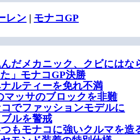
ーレン
|
モナコGP
込んだメカニック、クビにはな
た」モナコGP決勝
ペナルティーを免れ不満
のマッサのブロックを非難
ナコでファッションモデルに
ドブルを警戒
つもモナコに強いクルマを造る