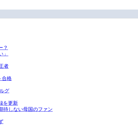
ー？
い」
王者
ト合格
ベルグ
録を更新
を期待しない母国のファン
ず