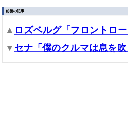
前後の記事
▲
ロズベルグ「フロントロー
▼
セナ「僕のクルマは息を吹