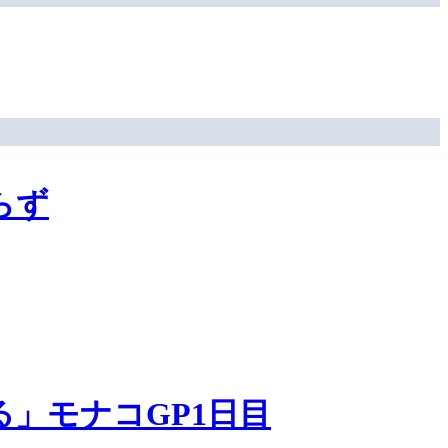
らず
」モナコGP1日目