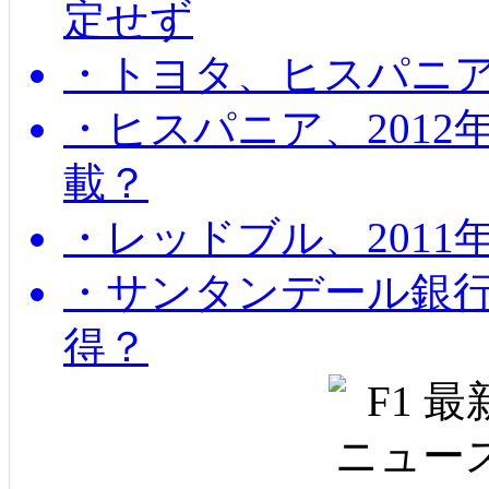
定せず
・トヨタ、ヒスパニ
・ヒスパニア、201
載？
・レッドブル、2011
・サンタンデール銀
得？