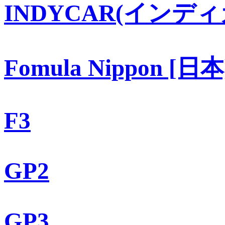
INDYCAR(インディ
Fomula Nippon [日本
F3
GP2
GP3