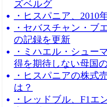
ズベルグ
・ヒスパニア、201
・セバスチャン・ブ
の記録を更新
・ミハエル・シューマッ
得を期待しない母国
・ヒスパニアの株式
は？
・レッドブル、F1エ