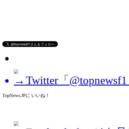
Twitter「@topne
TopNews.JPに いいね！