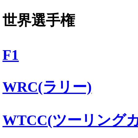
世界選手権
F1
WRC(ラリー)
WTCC(ツーリングカ