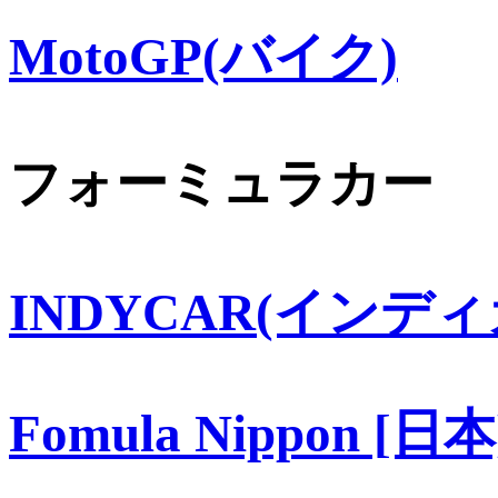
MotoGP(バイク)
フォーミュラカー
INDYCAR(インディ
Fomula Nippon [日本