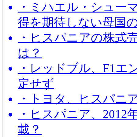
・ミハエル・シューマッ
得を期待しない母国
・ヒスパニアの株式
は？
・レッドブル、F1エ
定せず
・トヨタ、ヒスパニ
・ヒスパニア、201
載？