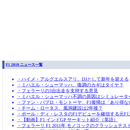
F1 2010 ニュース一覧
・ハイメ・アルグエルスアリ、DJとして新年を迎える
・ミハエル・シューマッハ、復調のカギはタイヤ？
・フェラーリの3台出走を支持する意見
・ミハエル・シューマッハ不調の原因はシミュレータ
・ファン・パブロ・モントーヤ、F1復帰は「あり得な
・チーム・ロータス、風洞建設は2年後？
・ポール・ディ・レスタのF1デビューを確信する元F1
・【動画】F1 インドGP サーキット紹介（英語）
・フェラーリ F1 2011年 モノコックのクラッシュテス