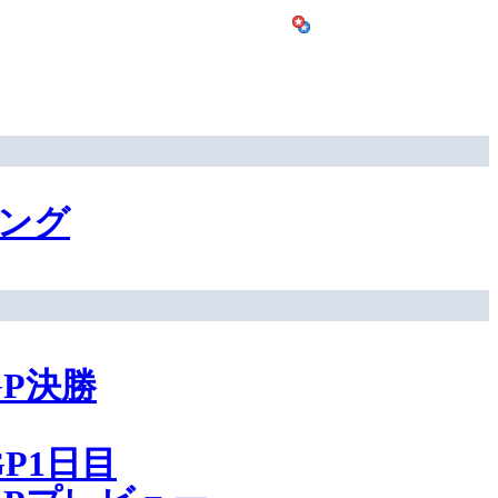
ング
P決勝
P1日目