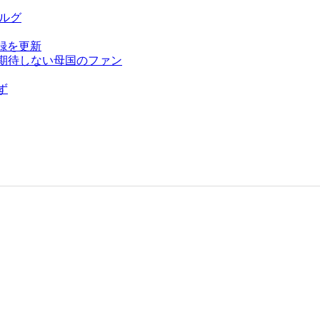
ベルグ
録を更新
を期待しない母国のファン
ず