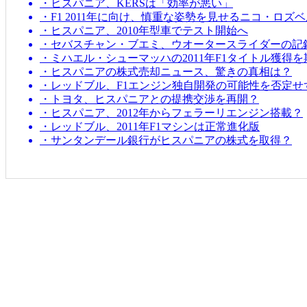
・ヒスパニア、KERSは「効率が悪い」
・F1 2011年に向け、慎重な姿勢を見せるニコ・ロズ
・ヒスパニア、2010年型車でテスト開始へ
・セバスチャン・ブエミ、ウオータースライダーの記
・ミハエル・シューマッハの2011年F1タイトル獲得
・ヒスパニアの株式売却ニュース、驚きの真相は？
・レッドブル、F1エンジン独自開発の可能性を否定せ
・トヨタ、ヒスパニアとの提携交渉を再開？
・ヒスパニア、2012年からフェラーリエンジン搭載？
・レッドブル、2011年F1マシンは正常進化版
・サンタンデール銀行がヒスパニアの株式を取得？