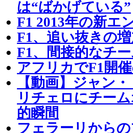
は“ばかげている”
F1 2013年の新
F1、追い抜きの
F1、間接的なチ
アフリカでF1開
【動画】ジャン・
リチェロにチーム
的瞬間
フェラーリからの