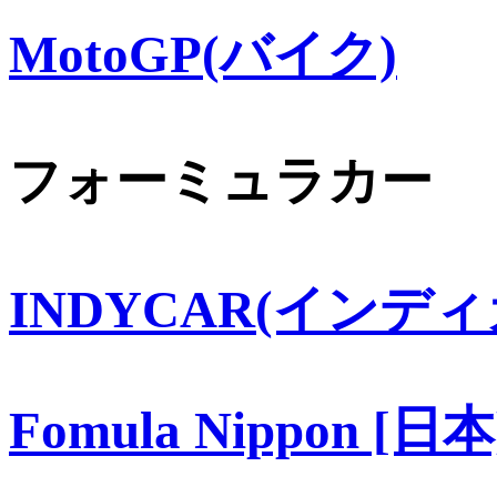
MotoGP(バイク)
フォーミュラカー
INDYCAR(インディ
Fomula Nippon [日本