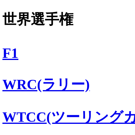
世界選手権
F1
WRC(ラリー)
WTCC(ツーリングカ