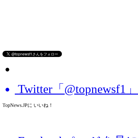
Twitter「@topnews
TopNews.JPに いいね！