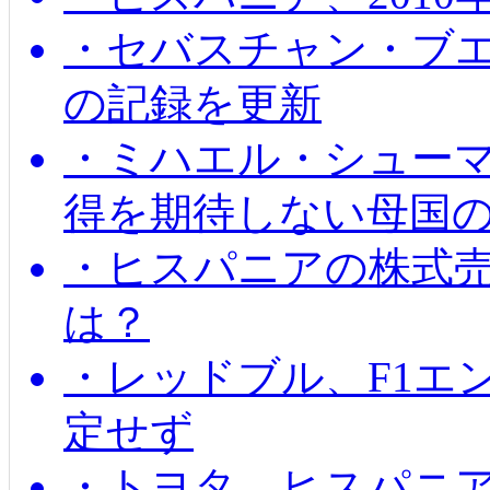
・セバスチャン・ブ
の記録を更新
・ミハエル・シューマッ
得を期待しない母国
・ヒスパニアの株式
は？
・レッドブル、F1エ
定せず
・トヨタ、ヒスパニ