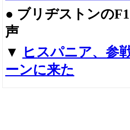
●
ブリヂストンのF
声
▼
ヒスパニア、参
ーンに来た