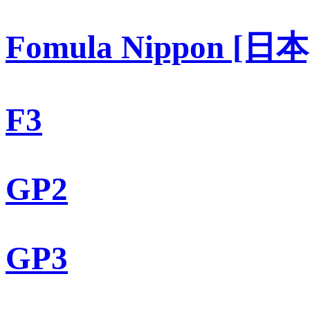
Fomula Nippon [日本
F3
GP2
GP3