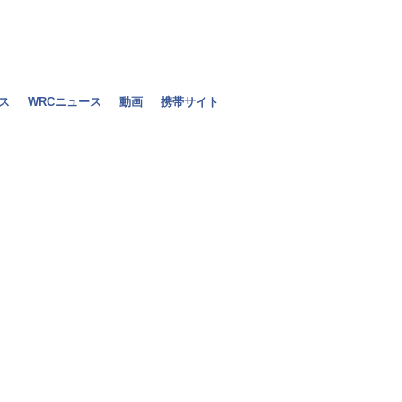
ス
WRCニュース
動画
携帯サイト
ミルコ・ボル
離脱
2010年01月13日（水）